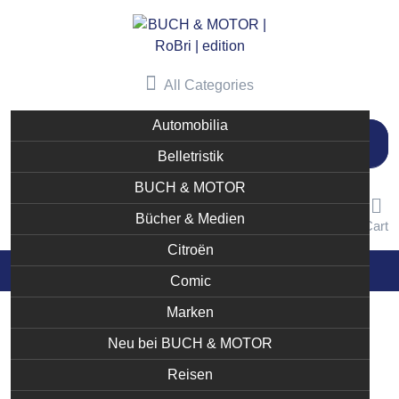
Skip
to
content
All Categories
Automobilia
Suchen
nach:
Belletristik
BUCH & MOTOR
Bücher & Medien
User
Like
Cart
Citroën
Comic
Marken
Neu bei BUCH & MOTOR
Reisen