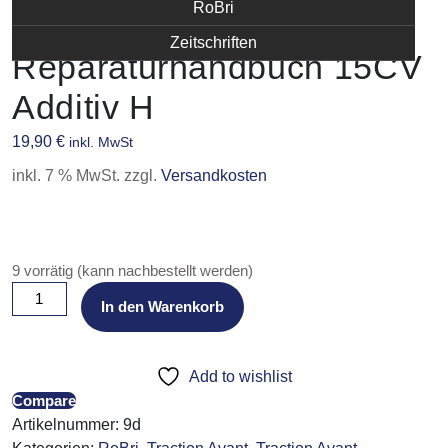
RoBri
Citroën Traction Avant
Zeitschriften
Reparaturhandbuch 15CV
Additiv H
19,90
€
inkl. MwSt
inkl. 7 % MwSt.
zzgl.
Versandkosten
9 vorrätig (kann nachbestellt werden)
Citroën
In den Warenkorb
Traction
Avant
Reparaturhandbuch
Add to wishlist
15CV
Compare
Additiv
Artikelnummer:
9d
H