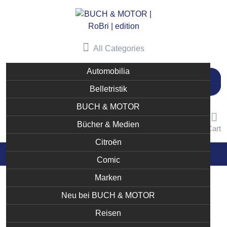
Skip
to
content
All Categories
Automobilia
Suchen
nach:
Belletristik
BUCH & MOTOR
Bücher & Medien
User
Like
Cart
Citroën
Comic
Marken
Neu bei BUCH & MOTOR
Reisen