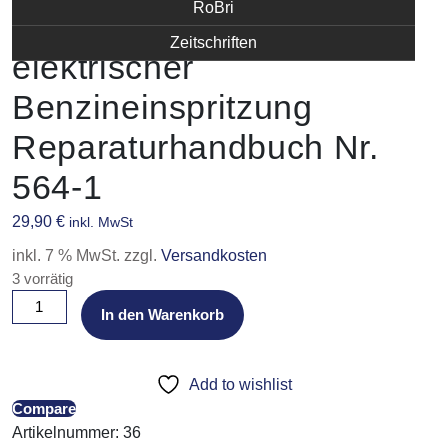
RoBri
Citroën DS 21 mit
Zeitschriften
elektrischer
Benzineinspritzung
Reparaturhandbuch Nr.
564-1
29,90
€
inkl. MwSt
inkl. 7 % MwSt.
zzgl.
Versandkosten
3 vorrätig
Citroën
In den Warenkorb
DS
21
mit
Add to wishlist
elektrischer
Compare
Benzineinspritzung
Artikelnummer:
36
Reparaturhandbuch