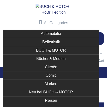
Skip
to
content
All Categories
Automobilia
Suchen
nach:
Belletristik
BUCH & MOTOR
Bücher & Medien
User
Like
Cart
Citroën
Comic
Marken
Sylvie et Franck Méneret
Neu bei BUCH & MOTOR
Reisen