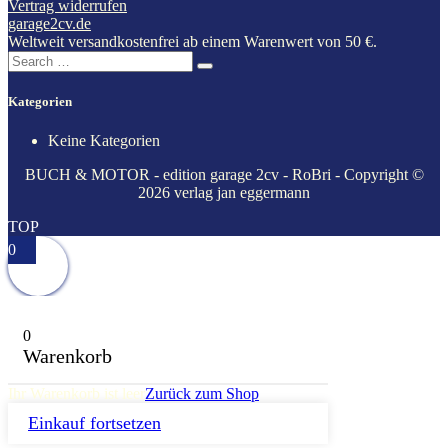
Vertrag widerrufen
garage2cv.de
Weltweit versandkostenfrei ab einem Warenwert von 50 €.
Search
for:
Kategorien
Keine Kategorien
BUCH & MOTOR - edition garage 2cv - RoBri - Copyright ©
2026 verlag jan eggermann
TOP
0
0
Warenkorb
Ihr Warenkorb ist leer
Zurück zum Shop
Einkauf fortsetzen