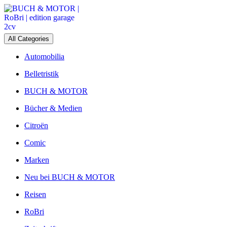
Skip
to
content
All Categories
Automobilia
Belletristik
BUCH & MOTOR
Bücher & Medien
Citroën
Comic
Marken
Neu bei BUCH & MOTOR
Reisen
RoBri