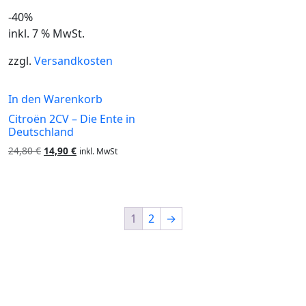
-40%
inkl. 7 % MwSt.
zzgl.
Versandkosten
In den Warenkorb
Citroën 2CV – Die Ente in
Deutschland
Ursprünglicher
Aktueller
24,80
€
14,90
€
inkl. MwSt
Preis
Preis
war:
ist:
24,80 €
14,90 €.
1
2
→