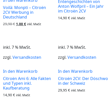
In den Warenkorb
Entengeschichten von
Anton Wolfpril – Ein Jahr
Voilà: Monpti – Citroën
im Citroën 2CV
2CV Werbung in
Deutschland
14,90
€
inkl. MwSt
Ursprünglicher
Aktueller
29,90
€
1,00
€
inkl. MwSt
Preis
Preis
war:
ist:
29,90 €
1,00 €.
inkl. 7 % MwSt.
inkl. 7 % MwSt.
zzgl.
Versandkosten
zzgl.
Versandkosten
In den Warenkorb
In den Warenkorb
Citroën Ami 6: Alle Fakten
Citroën 2CV: Der Döschwo
und Typen inkl.
in der Schweiz
Kaufberatung
29,95
€
inkl. MwSt
14,90
€
inkl. MwSt