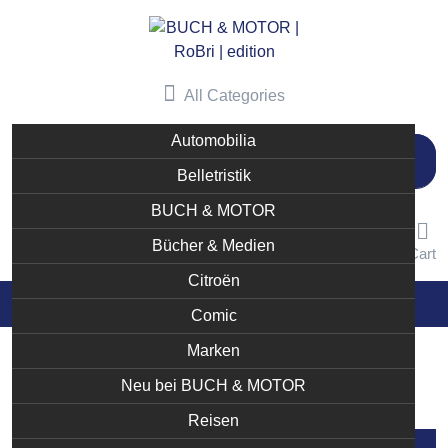
Skip
to
content
All Categories
Automobilia
Suchen
nach:
Belletristik
BUCH & MOTOR
Bücher & Medien
User
Like
Cart
Citroën
Comic
Marken
Aurélien CHUBILLEAU
Neu bei BUCH & MOTOR
Reisen