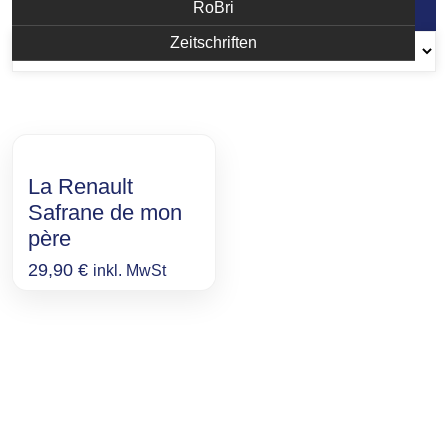
Einzelnes Ergebnis wird angezeigt
RoBri
Zeitschriften
La Renault
Safrane de mon
père
29,90
€
inkl. MwSt